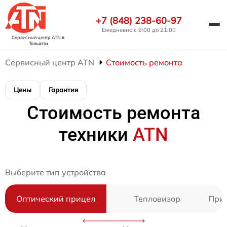
+7 (848) 238-60-97
Ежедневно с 9:00 до 21:00
Сервисный центр ATN
в
Тольятти
Сервисный центр ATN
Стоимость ремонта
Цены
Гарантия
Стоимость ремонта
техники
ATN
Выберите тип устройства
Оптический прицел
Тепловизор
Приц