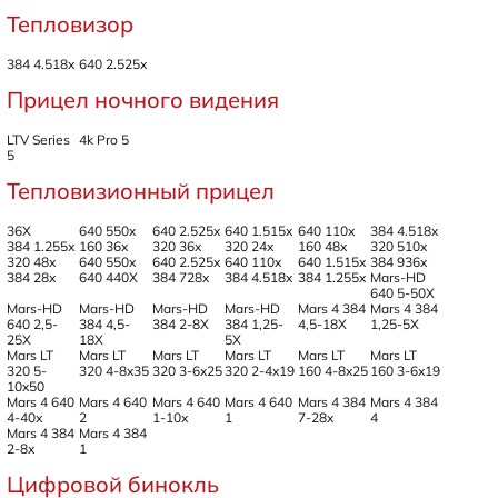
Тепловизор
384 4.518x
640 2.525x
Прицел ночного видения
LTV Series
4k Pro 5
5
Тепловизионный прицел
36X
640 550x
640 2.525x
640 1.515x
640 110x
384 4.518x
384 1.255х
160 36x
320 36x
320 24x
160 48x
320 510x
320 48x
640 550x
640 2.525x
640 110x
640 1.515x
384 936x
384 28x
640 440X
384 728x
384 4.518x
384 1.255x
Mars-HD
640 5-50X
Mars-HD
Mars-HD
Mars-HD
Mars-HD
Mars 4 384
Mars 4 384
640 2,5-
384 4,5-
384 2-8X
384 1,25-
4,5-18X
1,25-5X
25X
18X
5X
Mars LT
Mars LT
Mars LT
Mars LT
Mars LT
Mars LT
320 5-
320 4-8x35
320 3-6x25
320 2-4x19
160 4-8x25
160 3-6x19
10x50
Mars 4 640
Mars 4 640
Mars 4 640
Mars 4 640
Mars 4 384
Mars 4 384
4-40х
2
1-10х
1
7-28x
4
Mars 4 384
Mars 4 384
2-8x
1
Цифровой бинокль